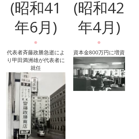
(昭和41
(昭和42
年6月)
年4月)
代表者斉藤政勝急逝によ
資本金800万円に増資
り甲田満洲雄が代表者に
就任