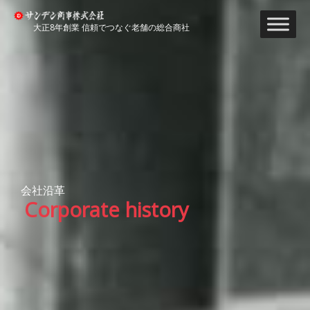
内
容
大正8年創業 信頼でつなぐ老舗の総合商社
を
ス
キ
ッ
プ
会社沿革
Corporate history