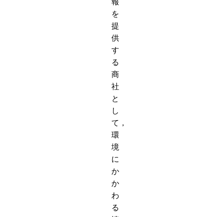
報
を
提
供
す
る
商
社
と
し
て，
環
境
に
か
か
わ
る