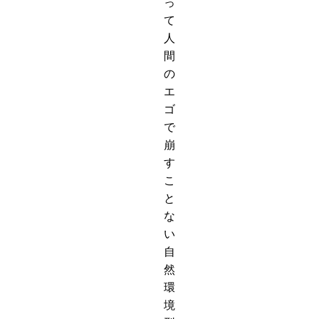
っ
て
人
間
の
エ
ゴ
で
崩
す
こ
と
な
い
自
然
環
境