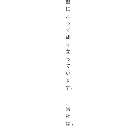
型
に
よ
っ
て
成
り
立
っ
て
い
ま
す。
当
社
は，