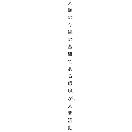
人
類
の
存
続
の
基
盤
で
あ
る
環
境
が，
人
間
活
動