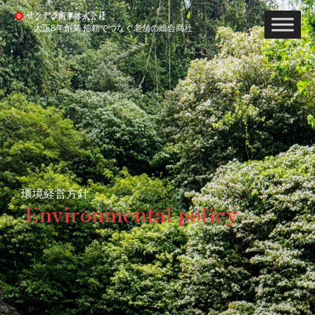
内
容
大正8年創業 信頼でつなぐ老舗の総合商社
を
ス
キ
ッ
プ
環境経営方針
Environmental policy