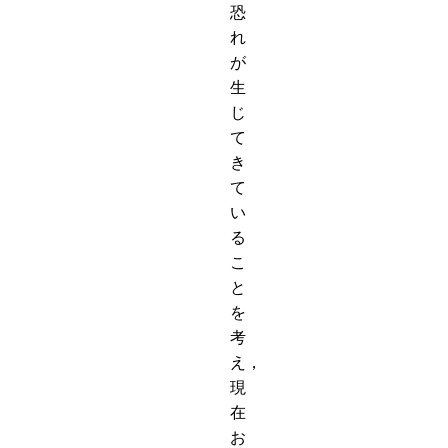
恐
れ
が
生
じ
て
き
て
い
る
こ
と
を
考
え，
現
在
お