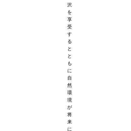
沢
を
享
受
す
る
と
と
も
に
自
然
環
境
が
将
来
に