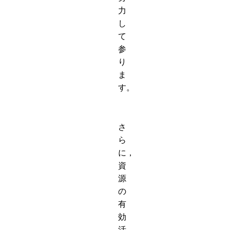
力
し
て
参
り
ま
す。
さ
ら
に，
資
源
の
有
効
活