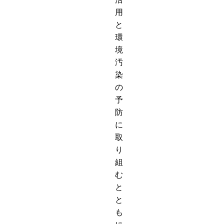
用
と
環
境
汚
染
の
予
防
に
取
り
組
む
と
と
も