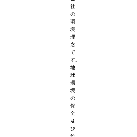
社
の
環
境
理
念
で
す。
地
球
環
境
の
保
全
及
び
維