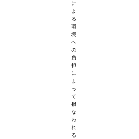
に
よ
る
環
境
へ
の
負
担
に
よ
っ
て
損
な
わ
れ
る