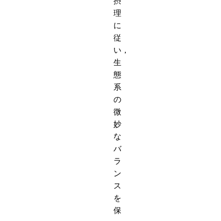
摂
理
に
従
い，
生
態
系
の
微
妙
な
バ
ラ
ン
ス
を
保