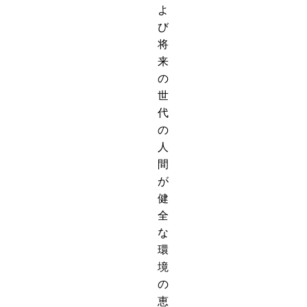
よ
び
将
来
の
世
代
の
人
間
が
健
全
な
環
境
の
恵