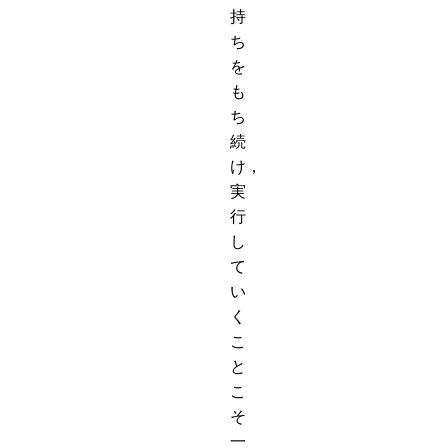
持
ち
を
も
ち
続
け，
実
行
し
て
い
く
こ
と
こ
そ
一