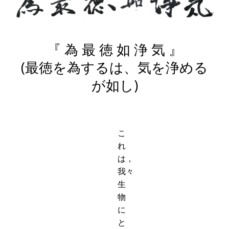
『 為 最 徳 如 浄 気 』
(最徳を為するは、気を浄める
が如し)
こ
れ
は，
我々
生
物
に
と