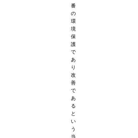
番
の
環
境
保
護
で
あ
り
改
善
で
あ
る
と
い
う
当