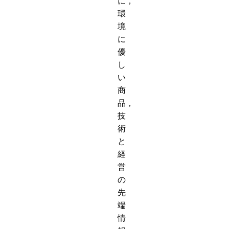
に，
環
境
に
優
し
い
商
品，
技
術
と
経
営
の
先
端
情