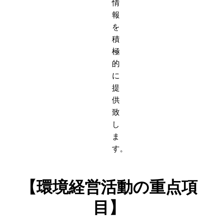
情
報
を
積
極
的
に
提
供
致
し
ま
す。
【環境経営活動の重点項
目】