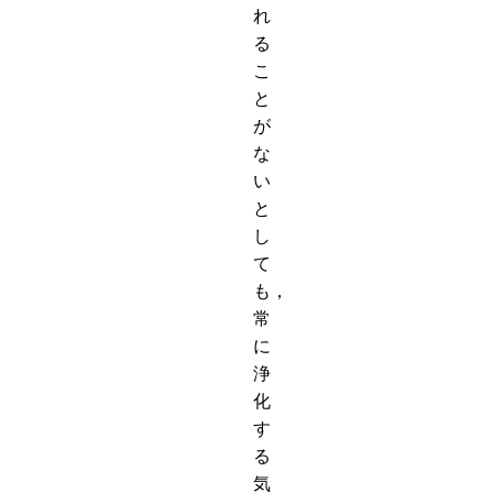
れ
る
こ
と
が
な
い
と
し
て
も，
常
に
浄
化
す
る
気