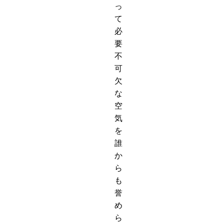
っ
て
必
要
不
可
欠
な
空
気
を
誰
か
ら
も
誉
め
ら