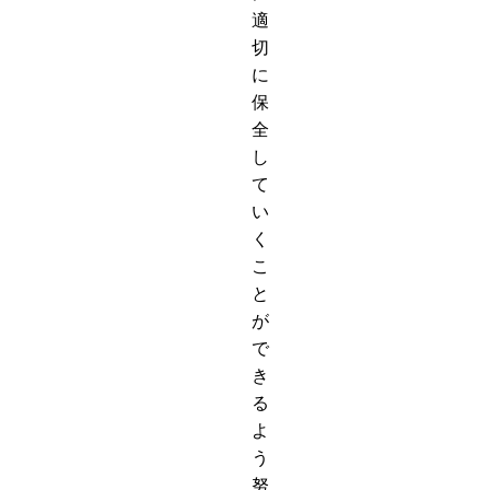
適
切
に
保
全
し
て
い
く
こ
と
が
で
き
る
よ
う
努