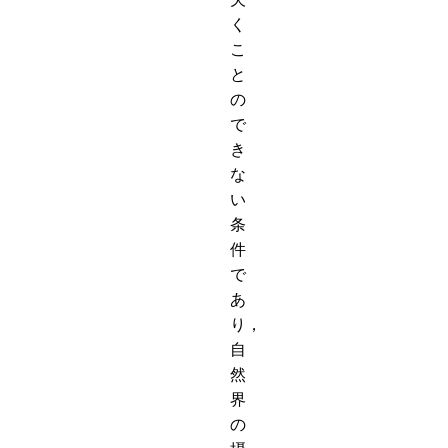
く
こ
と
の
で
き
な
い
条
件
で
あ
り，
自
然
界
の