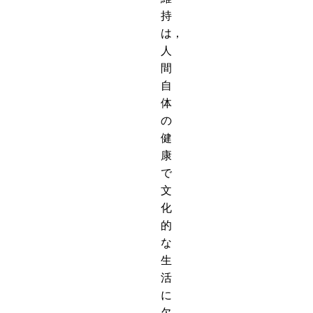
持
は，
人
間
自
体
の
健
康
で
文
化
的
な
生
活
に
欠