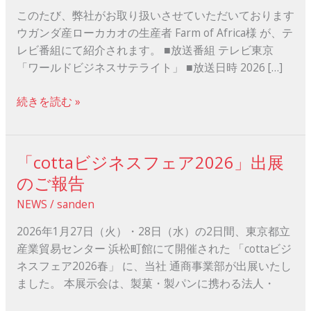
放
このたび、弊社がお取り扱いさせていただいております
送
ウガンダ産ローカカオの生産者 Farm of Africa様 が、テ
の
レビ番組にて紹介されます。 ■放送番組 テレビ東京
お
「ワールドビジネスサテライト」 ■放送日時 2026 […]
知
ら
続きを読む »
せ
―
ウ
「cottaビジネスフェア2026」出展
「cotta
ガ
ビ
のご報告
ン
ジ
ダ
NEWS
/
sanden
ネ
産
ス
2026年1月27日（火）・28日（水）の2日間、東京都立
ロ
フ
産業貿易センター 浜松町館にて開催された 「cottaビジ
ー
ェ
ネスフェア2026春」 に、当社 通商事業部が出展いたし
カ
ア
ました。 本展示会は、製菓・製パンに携わる法人・
カ
2026」
オ