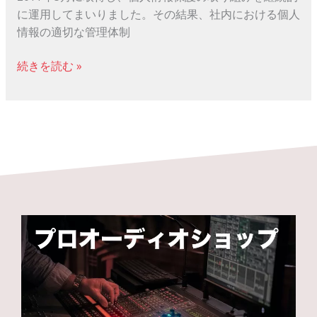
ー
に運用してまいりました。その結果、社内における個人
ク
情報の適切な管理体制
自
主
続きを読む »
返
上
の
お
知
ら
せ