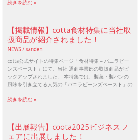
出
続きを読む »
生
展
産
の
者
ご
【掲載情報】cotta食材特集に当社取
「Farm
【掲
報
of
載
扱商品が紹介されました！
告
Africa」
情
NEWS
/
sanden
様
報】
―
cotta
cotta公式サイトの特集ページ「食材特集 – バニラビー
食
ンズペースト」にて、当社 通商事業部の取扱商品がピ
材
ックアップされました。 本特集では、製菓・製パンの
特
風味を引き立てる人気の「バニラビーンズペースト」の
集
に
続きを読む »
当
社
取
【出展報告】coota2025ビジネスフ
【出
扱
展
ェアに出展しました！
商