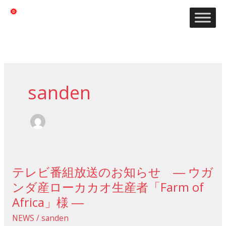
内
容
大正8年創業 信頼でつなぐ老舗の総合商社
を
ス
キ
ッ
プ
sanden
テレビ番組放送のお知らせ ― ウガ
テ
レ
ンダ産ローカカオ生産者「Farm of
ビ
Africa」様 ―
番
NEWS
/
sanden
組