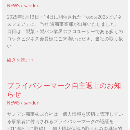
報
品
NEWS
/
sanden
告】
が
coota2025
2025年5月13日・14日に開催された「coota2025ビジネ
紹
ビ
スフェア」に、当社 通商事業部が出展いたしました。
介
ジ
当日は、製菓・製パン業界のプロユーザーである多くの
さ
ネ
コッタビジネス会員様にご来場いただき、当社の取り扱
れ
ス
い
ま
フ
し
ェ
続きを読む »
た！
ア
に
出
プライバシーマーク自主返上のお知
プ
展
ラ
らせ
し
イ
ま
NEWS
/
sanden
バ
し
シ
サンデン商事株式会社は、個人情報を適切に管理してい
た！
ー
る事業者に付与されるプライバシーマークの認証を
マ
2011年5月に取得し、個人情報保護の取り組みを継続的